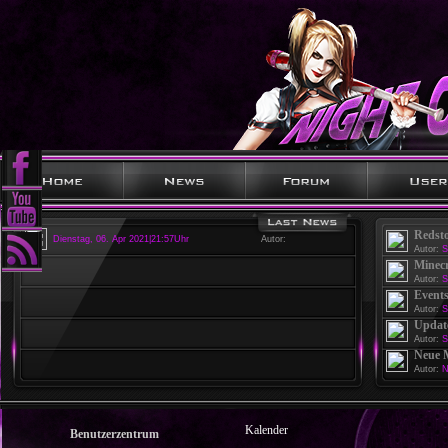
Redst
Dienstag, 06. Apr 2021|21:57Uhr
Autor:
Autor:
S
Minecr
Autor:
S
Events
Autor:
S
Update
Autor:
S
Neue 
Autor:
N
Kalender
Benutzerzentrum