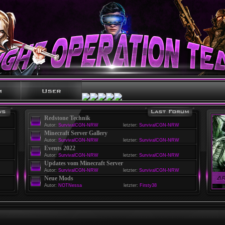
Redstone Technik
Autor:
SurvivalCGN-NRW
letzter:
SurvivalCGN-NRW
Minecraft Server Gallery
Autor:
SurvivalCGN-NRW
letzter:
SurvivalCGN-NRW
Events 2022
Autor:
SurvivalCGN-NRW
letzter:
SurvivalCGN-NRW
Updates vom Minecraft Server
Autor:
SurvivalCGN-NRW
letzter:
SurvivalCGN-NRW
Neue Mods
Autor:
NOTNessa
letzter:
Firsty38