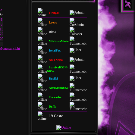
>
Firsty38
So
1
Loewe
8
15
Dim3
22
29
MilchreisMaster
Monatsansicht
IsejalFox
NOTNessa
SurvivalCGN-
NRW
Bueffel
AlterMannUwe
Torwache
Dr.No
19 Gäste