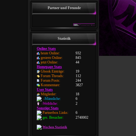
Partner und Freunde
Statistik
Online Stats
heute Online:
932
gestern Online:
845
jetzt Online:
44
Homepage Stats
Gbook Einträge:
19
Forum Threads:
112
Forum Posts:
244
Kommentare:
3827
User Stats
Mitglieder:
18
-Männliche:
6
-Weibliche:
2
Sonstige Stats
Partnerbox Links:
6
ges. Besucher:
2740002
Wochen Statistik