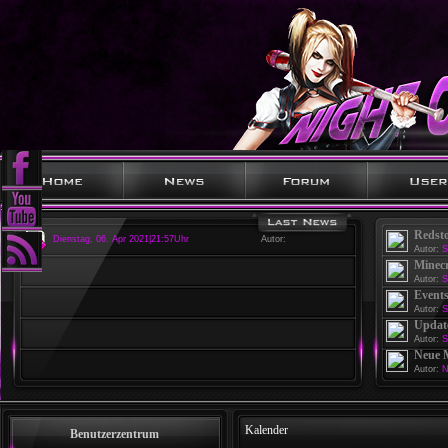
Redst
Dienstag, 06. Apr 2021|21:57Uhr
Autor:
Autor:
S
Minecr
Autor:
S
Events
Autor:
S
Update
Autor:
S
Neue 
Autor:
N
Kalender
Benutzerzentrum