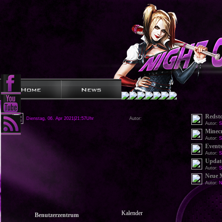
Redst
Dienstag, 06. Apr 2021|21:57Uhr
Autor:
Autor:
S
Minecr
Autor:
S
Events
Autor:
S
Update
Autor:
S
Neue 
Autor:
N
Kalender
Benutzerzentrum