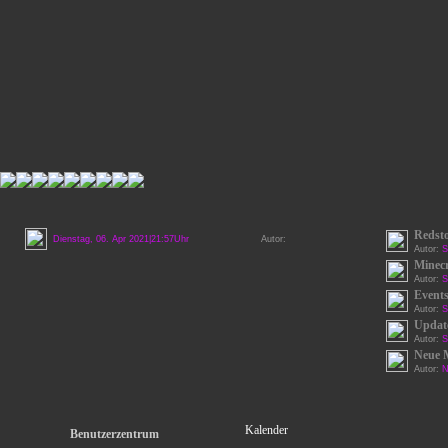
Redst
Dienstag, 06. Apr 2021|21:57Uhr
Autor:
Autor:
S
Minecr
Autor:
S
Events
Autor:
S
Update
Autor:
S
Neue 
Autor:
N
Kalender
Benutzerzentrum