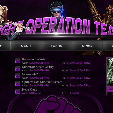
Redstone Technik
Autor:
SurvivalCGN-NRW
letzter:
SurvivalCGN-NRW
Minecraft Server Gallery
Autor:
SurvivalCGN-NRW
letzter:
SurvivalCGN-NRW
Events 2022
Autor:
SurvivalCGN-NRW
letzter:
SurvivalCGN-NRW
Updates vom Minecraft Server
Autor:
SurvivalCGN-NRW
letzter:
SurvivalCGN-NRW
Neue Mods
Autor:
NOTNessa
letzter:
Firsty38