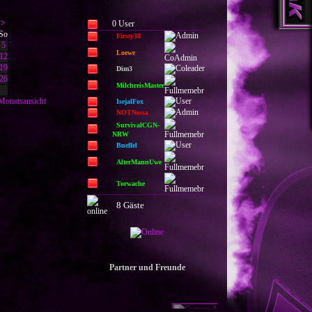
>
0 User
So
Firsty38
5
Loewe
12
19
Dim3
26
MilchreisMaster
Monatsansicht
IsejalFox
NOTNessa
SurvivalCGN-
NRW
Bueffel
AlterMannUwe
Torwache
8 Gäste
Partner und Freunde