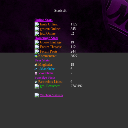
Statistik
Online Stats
heute Online:
1122
gestern Online:
845
jetzt Online:
52
Homepage Stats
Gbook Einträge:
19
Forum Threads:
112
Forum Posts:
244
Kommentare:
3827
User Stats
Mitglieder:
18
-Männliche:
6
-Weibliche:
2
Sonstige Stats
Partnerbox Links:
6
ges. Besucher:
2740192
Wochen Statistik