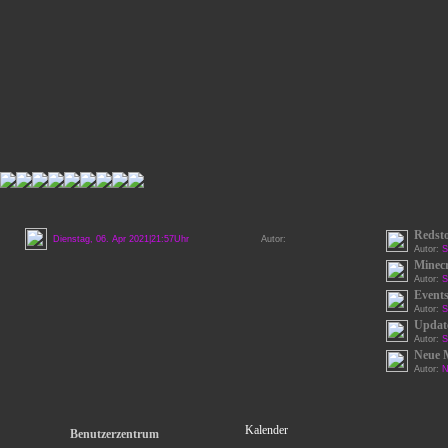
Redst
Dienstag, 06. Apr 2021|21:57Uhr
Autor:
Autor:
S
Minecr
Autor:
S
Events
Autor:
S
Update
Autor:
S
Neue 
Autor:
N
Kalender
Benutzerzentrum