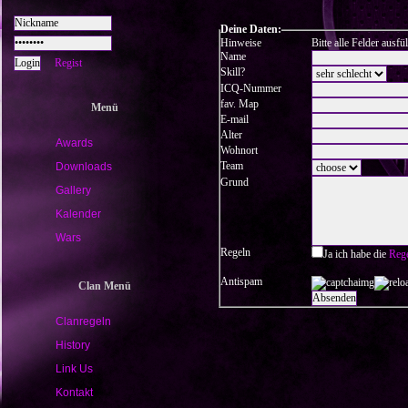
Deine Daten:
Hinweise
Bitte alle Felder ausfü
Name
Regist
Skill?
ICQ-Nummer
fav. Map
Menü
E-mail
Alter
Awards
Wohnort
Team
Downloads
Grund
Gallery
Kalender
Wars
Regeln
Ja ich habe die
Reg
Antispam
Clan Menü
Clanregeln
History
Link Us
Kontakt