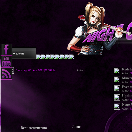
Redst
Dienstag, 06. Apr 2021|21:57Uhr
Autor:
Autor:
S
Minecr
Autor:
S
Events
Autor:
S
Update
Autor:
S
Neue 
Autor:
N
Joinus
Benutzerzentrum