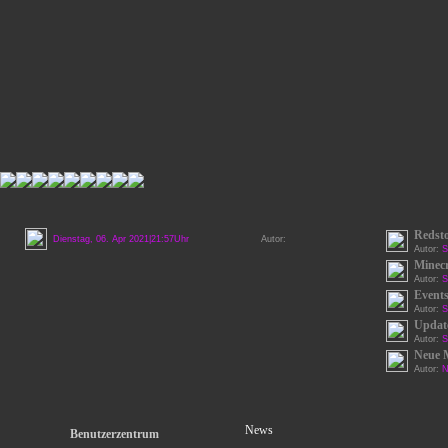
Redst
Dienstag, 06. Apr 2021|21:57Uhr
Autor:
Autor:
S
Minecr
Autor:
S
Events
Autor:
S
Update
Autor:
S
Neue 
Autor:
N
News
Benutzerzentrum