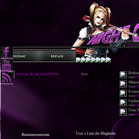
Redst
Dienstag, 06. Apr 2021|21:57Uhr
Autor:
Autor:
S
Minecr
Autor:
S
Events
Autor:
S
Update
Autor:
S
Neue 
Autor:
N
User
»
Liste der Mitglieder
Benutzerzentrum