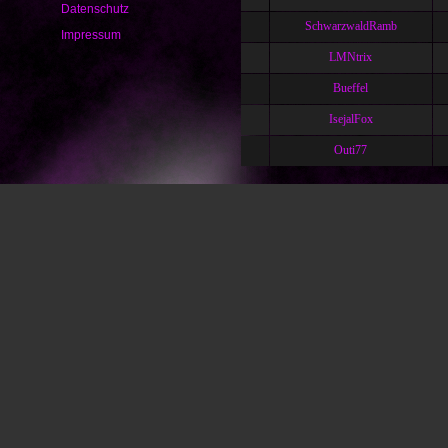
Datenschutz
SchwarzwaldRamb
Impressum
LMNtrix
Bueffel
IsejalFox
Outi77