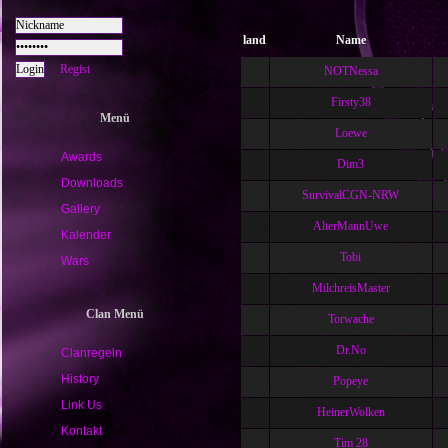
land
Name
Regist
NOTNessa
Firsty38
Menü
Loewe
Awards
Dim3
Downloads
SurvivalCGN-NRW
Gallery
AlterMannUwe
Kalender
Tobi
Wars
MilchreisMaster
Clan Menü
Torwache
Dr.No
Clanregeln
History
Popeye
Link Us
HeinerWolken
Kontakt
Tim 28