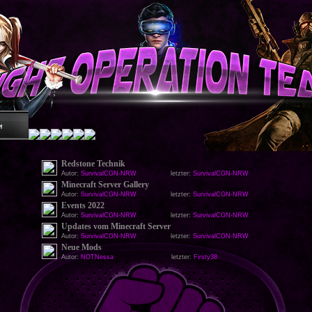
Redstone Technik
Autor:
SurvivalCGN-NRW
letzter:
SurvivalCGN-NRW
Minecraft Server Gallery
Autor:
SurvivalCGN-NRW
letzter:
SurvivalCGN-NRW
Events 2022
Autor:
SurvivalCGN-NRW
letzter:
SurvivalCGN-NRW
Updates vom Minecraft Server
Autor:
SurvivalCGN-NRW
letzter:
SurvivalCGN-NRW
Neue Mods
Autor:
NOTNessa
letzter:
Firsty38