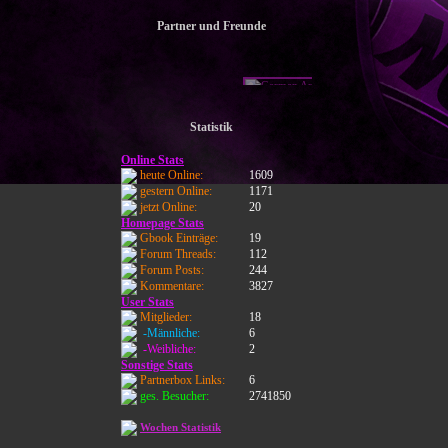
Partner und Freunde
Statistik
Online Stats
heute Online:
1609
gestern Online:
1171
jetzt Online:
20
Homepage Stats
Gbook Einträge:
19
Forum Threads:
112
Forum Posts:
244
Kommentare:
3827
User Stats
Mitglieder:
18
-Männliche:
6
-Weibliche:
2
Sonstige Stats
Partnerbox Links:
6
ges. Besucher:
2741850
Wochen Statistik