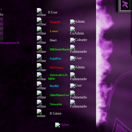
>
0 User
So
6
Firsty38
13
20
Loewe
27
Dim3
Monatsansicht
MilchreisMaster
IsejalFox
NOTNessa
SurvivalCGN-
NRW
Bueffel
AlterMannUwe
Torwache
8 Gäste