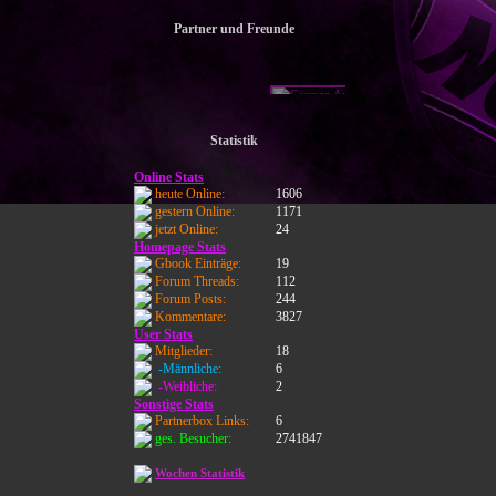
Partner und Freunde
Statistik
Online Stats
heute Online:
1606
gestern Online:
1171
jetzt Online:
24
Homepage Stats
Gbook Einträge:
19
Forum Threads:
112
Forum Posts:
244
Kommentare:
3827
User Stats
Mitglieder:
18
-Männliche:
6
-Weibliche:
2
Sonstige Stats
Partnerbox Links:
6
ges. Besucher:
2741847
Wochen Statistik