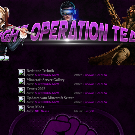
Redstone Technik
Autor:
SurvivalCGN-NRW
letzter:
SurvivalCGN-NRW
Minecraft Server Gallery
Autor:
SurvivalCGN-NRW
letzter:
SurvivalCGN-NRW
Events 2022
Autor:
SurvivalCGN-NRW
letzter:
SurvivalCGN-NRW
Updates vom Minecraft Server
Autor:
SurvivalCGN-NRW
letzter:
SurvivalCGN-NRW
Neue Mods
Autor:
NOTNessa
letzter:
Firsty38