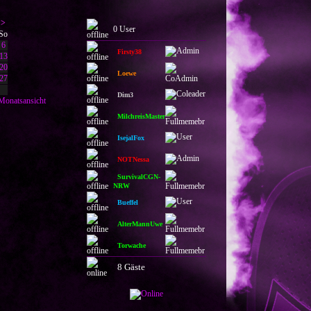
>
0 User
So
6
Firsty38
13
20
Loewe
27
Dim3
Monatsansicht
MilchreisMaster
IsejalFox
NOTNessa
SurvivalCGN-
NRW
Bueffel
AlterMannUwe
Torwache
8 Gäste