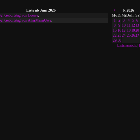
Liste ab Juni 2026
<
6. 2026
32. Geburtstag von Loewe
;
Mo
Di
Mi
Do
Fr
Sa
62. Geburtstag von AlterMannUwe
;
1
2
3
4
5
6
8
9
10
11
12
13
15
16
17
18
19
20
22
23
24
25
26
27
29
30
Listenansicht
|