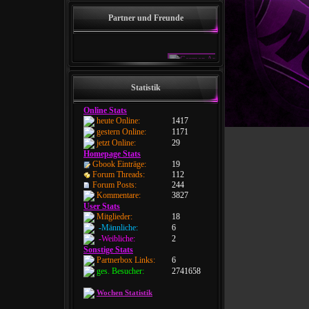
Partner und Freunde
Statistik
Online Stats
heute Online:
1417
gestern Online:
1171
jetzt Online:
29
Homepage Stats
Gbook Einträge:
19
Forum Threads:
112
Forum Posts:
244
Kommentare:
3827
User Stats
Mitglieder:
18
-Männliche:
6
-Weibliche:
2
Sonstige Stats
Partnerbox Links:
6
ges. Besucher:
2741658
Wochen Statistik