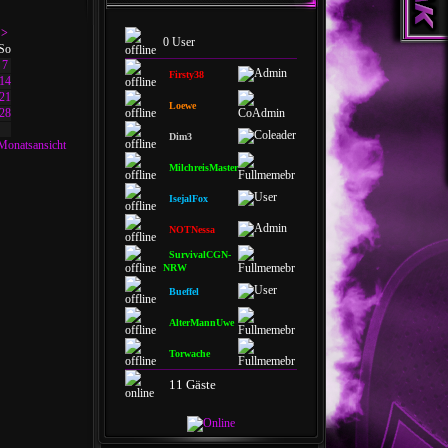
>
0 User
So
7
Firsty38
14
21
Loewe
28
Dim3
Monatsansicht
MilchreisMaster
IsejalFox
NOTNessa
SurvivalCGN-
NRW
Bueffel
AlterMannUwe
Torwache
11 Gäste