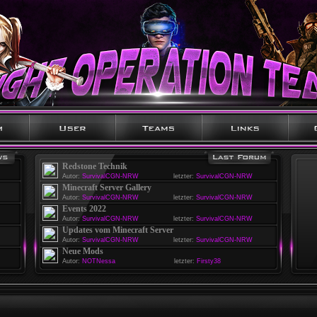
Redstone Technik
Autor:
SurvivalCGN-NRW
letzter:
SurvivalCGN-NRW
Minecraft Server Gallery
Autor:
SurvivalCGN-NRW
letzter:
SurvivalCGN-NRW
Events 2022
Autor:
SurvivalCGN-NRW
letzter:
SurvivalCGN-NRW
Updates vom Minecraft Server
Autor:
SurvivalCGN-NRW
letzter:
SurvivalCGN-NRW
Neue Mods
Autor:
NOTNessa
letzter:
Firsty38