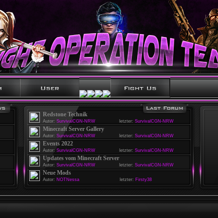
Redstone Technik
Autor:
SurvivalCGN-NRW
letzter:
SurvivalCGN-NRW
Minecraft Server Gallery
Autor:
SurvivalCGN-NRW
letzter:
SurvivalCGN-NRW
Events 2022
Autor:
SurvivalCGN-NRW
letzter:
SurvivalCGN-NRW
Updates vom Minecraft Server
Autor:
SurvivalCGN-NRW
letzter:
SurvivalCGN-NRW
Neue Mods
Autor:
NOTNessa
letzter:
Firsty38