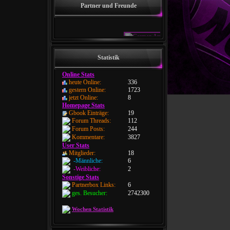
Partner und Freunde
Statistik
Online Stats
heute Online:
336
gestern Online:
1723
jetzt Online:
8
Homepage Stats
Gbook Einträge:
19
Forum Threads:
112
Forum Posts:
244
Kommentare:
3827
User Stats
Mitglieder:
18
-Männliche:
6
-Weibliche:
2
Sonstige Stats
Partnerbox Links:
6
ges. Besucher:
2742300
Wochen Statistik