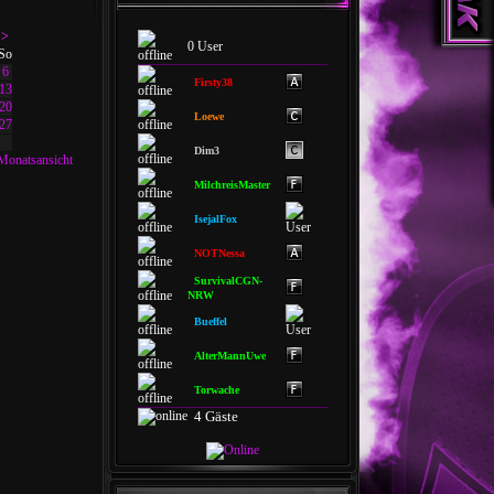
>
0 User
So
6
Firsty38
13
20
Loewe
27
Dim3
Monatsansicht
MilchreisMaster
IsejalFox
NOTNessa
SurvivalCGN-
NRW
Bueffel
AlterMannUwe
Torwache
4 Gäste