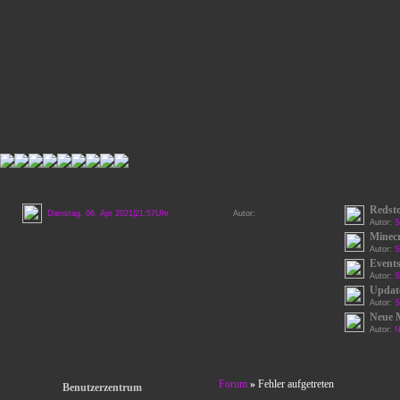
Redst
Dienstag, 06. Apr 2021|21:57Uhr
Autor:
Autor:
S
Minecr
Autor:
S
Events
Autor:
S
Update
Autor:
S
Neue 
Autor:
N
Forum
»
Fehler aufgetreten
Benutzerzentrum